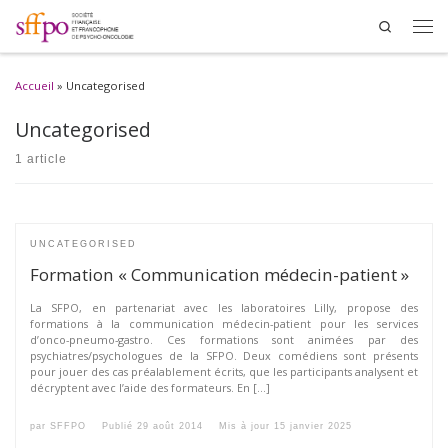
Search
Men
Accueil
»
Uncategorised
Uncategorised
1 article
UNCATEGORISED
Formation « Communication médecin-patient »
La SFPO, en partenariat avec les laboratoires Lilly, propose des
formations à la communication médecin-patient pour les services
d’onco-pneumo-gastro. Ces formations sont animées par des
psychiatres/psychologues de la SFPO. Deux comédiens sont présents
pour jouer des cas préalablement écrits, que les participants analysent et
décryptent avec l’aide des formateurs. En […]
par
SFFPO
Publié
29 août 2014
Mis à jour
15 janvier 2025