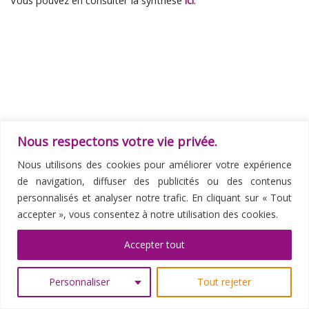
Vous pouvez en consulter la synthèse
ici
.
Nous respectons votre vie privée.
Parcourir les articles
Article précédent
Art
Nous utilisons des cookies pour améliorer votre expérience
RETOUR À LA LISTE DES ARTI
COLLOQUE INTER SOCIÉTÉS SAVANTES (SFPA – AFSOS – SFEDT – SFPO)
de navigation, diffuser des publicités ou des contenus
COMMUNIQUÉ DE PRESSE DU CONSEIL NATIONAL DE L’ORDRE NATIONAL DES MÉDECINS
personnalisés et analyser notre trafic. En cliquant sur « Tout
accepter », vous consentez à notre utilisation des cookies.
© 2026
Société Française et Francophone de Psycho-
Oncologie
–
Tous les droits sont réservés -
Mentions
Accepter tout
légales
Personnaliser
Tout rejeter