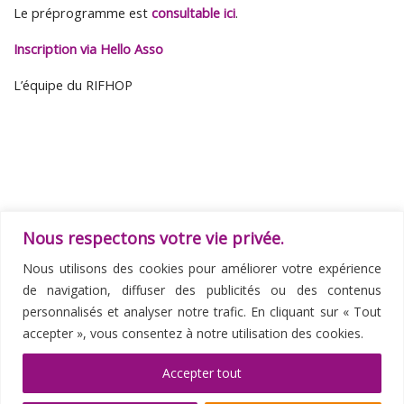
Le préprogramme est
consultable ici
.
Inscription via Hello Asso
L’équipe du RIFHOP
Nous respectons votre vie privée.
Parcourir les articles
Article précédent
Art
Nous utilisons des cookies pour améliorer votre expérience
RETOUR À LA LISTE DES ARTI
LETTRE D’INFO DE L’ERENA BORDEAUX – MAI 2022
de navigation, diffuser des publicités ou des contenus
WEBINAIRE 3 MAI 2022
personnalisés et analyser notre trafic. En cliquant sur « Tout
accepter », vous consentez à notre utilisation des cookies.
© 2026
Société Française et Francophone de Psycho-
Oncologie
–
Tous les droits sont réservés -
Mentions
Accepter tout
légales