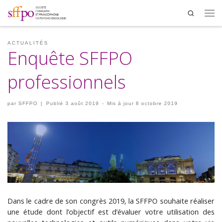
Search
Men
ACTUALITÉS
Enquête SFFPO
professionnels
par
SFFPO
|
Publié
3 août 2019
-
Mis à jour
8 octobre 2019
Dans le cadre de son congrès 2019, la SFFPO souhaite réaliser
une étude dont l’objectif est d’évaluer votre utilisation des