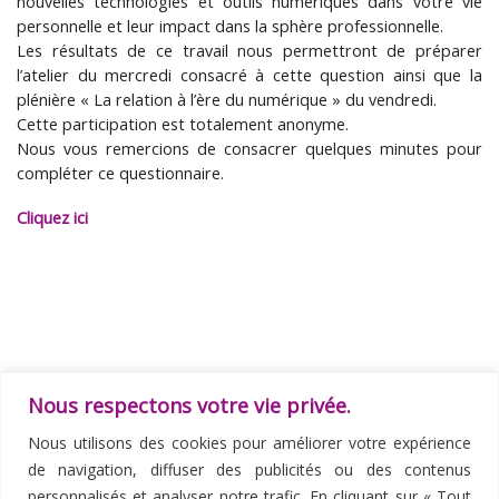
nouvelles technologies et outils numériques dans votre vie
personnelle et leur impact dans la sphère professionnelle.
Les résultats de ce travail nous permettront de préparer
l’atelier du mercredi consacré à cette question ainsi que la
plénière « La relation à l’ère du numérique » du vendredi.
Cette participation est totalement anonyme.
Nous vous remercions de consacrer quelques minutes pour
compléter ce questionnaire.
Cliquez ici
Nous respectons votre vie privée.
Parcourir les articles
Article précédent
Art
Nous utilisons des cookies pour améliorer votre expérience
RETOUR À LA LISTE DES ARTI
BUREAU ET CONSEIL D’ADMINISTRATION 2020-2022
de navigation, diffuser des publicités ou des contenus
CONGRÈS SFFPO 2019 : DÉCOUVREZ LE PROGRAMME DES ATELIERS PRÉ-CONGRÈS
personnalisés et analyser notre trafic. En cliquant sur « Tout